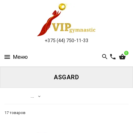
КАТАЛОГ
ДОСТАВКА
И
ОПЛАТА
+375 (44) 750-11-33
КОНТАКТЫ
0
ASGARD
ВОЙТИ
...
ЗАБЫЛИ
ПАРОЛЬ?
17 товаров
Каталог
Косметички