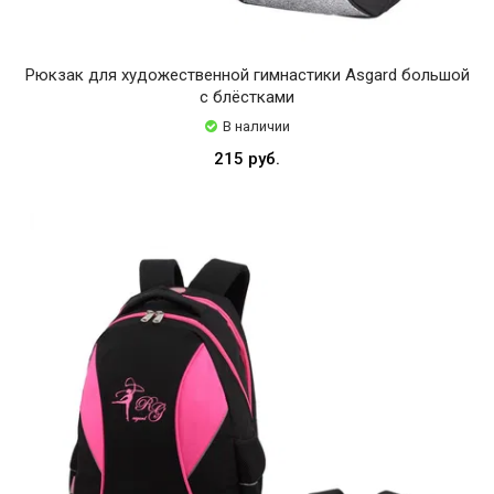
Grace
из
микрофибры
Рюкзак для художественной гимнастики Asgard большой
с блёстками
Grece
В наличии
Indigo
215 руб.
MINISO
PASTORELLI
POP
MART
Rialitta
Sasaki
Scotch
Sibel
Solo