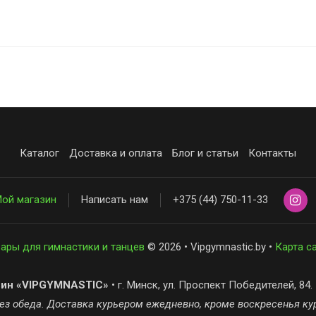
Каталог
Доставка и оплата
Блог и статьи
Контакты
ой магазин
Написать нам
+375 (44) 750-11-33
ары для гимнастики и танцев
© 2026 • Vipgymnastic.by •
Карта с
зин «VIPGYMNASTIC»
• г. Минск, ул. Проспект Победителей, 84.
 без обеда. Доставка курьером ежедневно, кроме воскресенья ку