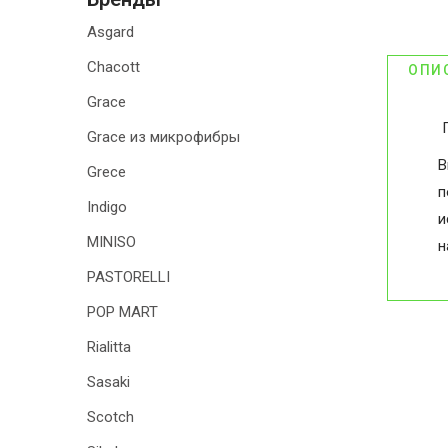
Asgard
Chacott
ОПИ
Grace
П
Grace из микрофибры
В
Grece
п
Indigo
и
MINISO
н
PASTORELLI
POP MART
Rialitta
Sasaki
Scotch