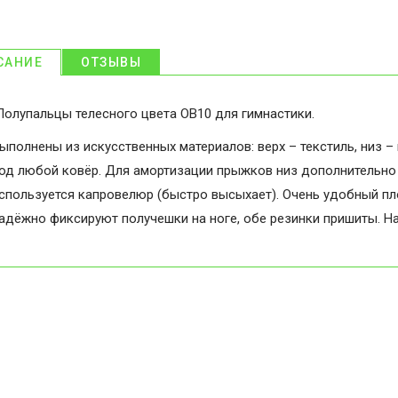
САНИЕ
ОТЗЫВЫ
олупальцы телесного цвета ОВ10 для гимнастики.
ыполнены из искусственных материалов: верх – текстиль, низ 
од любой ковёр. Для амортизации прыжков низ дополнительно 
спользуется капровелюр (быстро высыхает). Очень удобный пл
адёжно фиксируют получешки на ноге, обе резинки пришиты. На