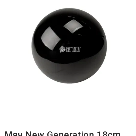
Мяч New Generation 18cm