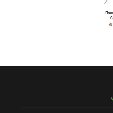
Пал
C
М