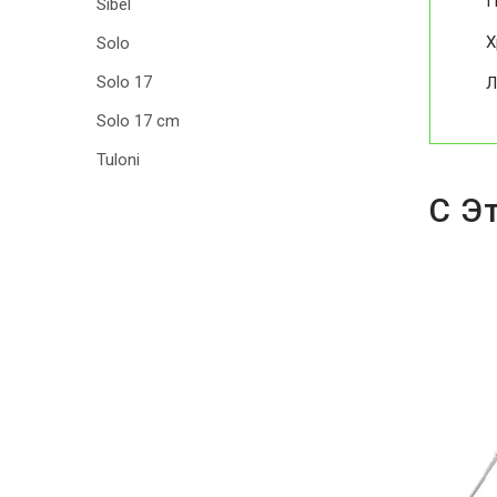
П
Sibel
Х
Solo
Solo 17
Л
Solo 17 cm
Tuloni
С Э