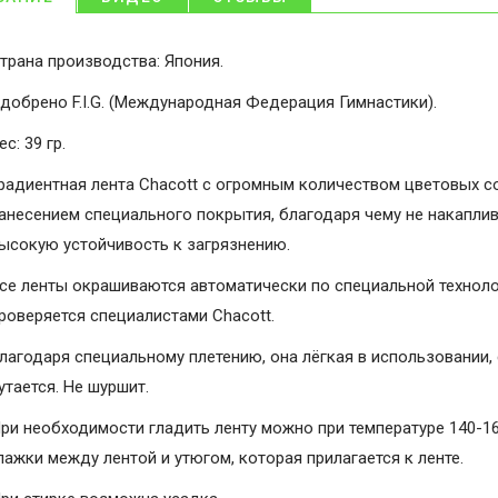
трана производства: Япония.
добрено F.I.G. (Международная Федерация Гимнастики).
ес: 39 гр.
радиентная лента Chacott с огромным количеством цветовых с
анесением специального покрытия, благодаря чему не накаплив
ысокую устойчивость к загрязнению.
се ленты окрашиваются автоматически по специальной технолог
роверяется специалистами Chacott.
лагодаря специальному плетению, она лёгкая в использовании,
утается. Не шуршит.
ри необходимости гладить ленту можно при температуре 140-16
лажки между лентой и утюгом, которая прилагается к ленте.