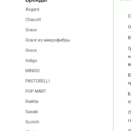
Asgard
С
Chacott
О
Grace
В
Grace из микрофибры
Г
Grece
н
Indigo
в
MINISO
В
PASTORELLI
п
POP MART
Б
Rialitta
п
Sasaki
П
г
Scotch