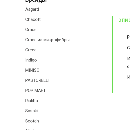
Asgard
Chacott
ОПИ
Grace
Р
Grace из микрофибры
С
Grece
И
Indigo
с
MINISO
И
PASTORELLI
POP MART
Rialitta
Sasaki
Scotch