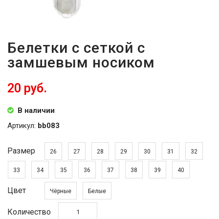
Белетки с сеткой с
замшевым носиком
20 руб.
В наличии
Артикул:
bb083
Размер
26
27
28
29
30
31
32
33
34
35
36
37
38
39
40
Цвет
Чёрные
Белые
Количество