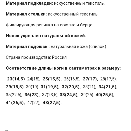
Материал подкладки:
искусственный текстиль.
Материал стельки:
искусственный текстиль.
Фиксирующая резинка на союзке и берце.
Носок укреплен натуральной кожей.
Материал подошвы:
натуральная кожа (спилок).
Страна производства: Россия.
Соответствие длины ноги в сантиметрах к размеру:
23(14,5)
24(15),
25(15,5),
26(16,5),
27(17),
28(17,5),
29(18,5)
30(19)
31(19,5)
,
32(20,5),
33(21),
34(21,5),
35(22,5),
36(23),
37(23,5),
38(24,5),
39(25)
40(25,5
),
41(26,5),
42(27),
43(27,5).