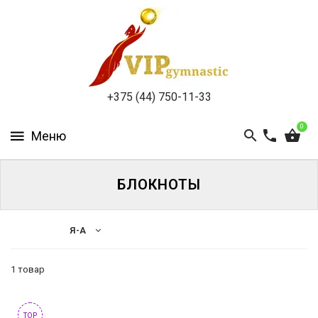
КАТАЛОГ
ДОСТАВКА
И
ОПЛАТА
+375 (44) 750-11-33
КОНТАКТЫ
0
БЛОКНОТЫ
ВОЙТИ
Я-А
ЗАБЫЛИ
ПАРОЛЬ?
1 товар
Бренды
Asgard
TOP