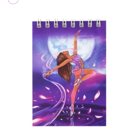
Chacott
Grace
Grace
из
микрофибры
Grece
Indigo
MINISO
PASTORELLI
POP
MART
Rialitta
Sasaki