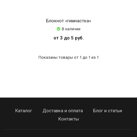
Scotch
Sibel
Блокнот «гимнастка»
Solo
В наличии
Solo
от 3 до 5 руб.
17
Solo
Показаны товары от 1 до 1 из 1
17
cm
Tuloni
Каталог
Доставка и оплата
Блог и статьи
Контакты