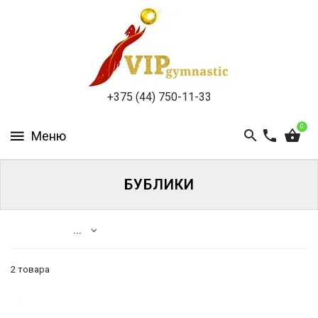
КАТАЛОГ
ДОСТАВКА
И
ОПЛАТА
+375 (44) 750-11-33
КОНТАКТЫ
0
БУБЛИКИ
ВОЙТИ
...
ЗАБЫЛИ
ПАРОЛЬ?
2 товара
Бренды
Asgard