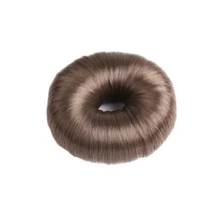
Chacott
Grace
Grace
из
микрофибры
Grece
Indigo
MINISO
PASTORELLI
POP
MART
Rialitta
Sasaki