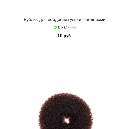
Scotch
Sibel
Бублик для создания гульки с волосами
Solo
В наличии
Solo
10 руб.
17
Solo
17
cm
Tuloni