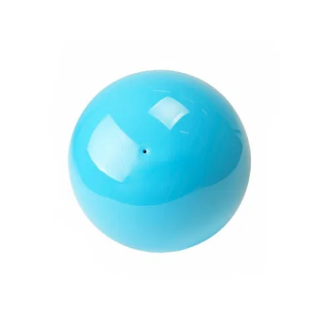
PASTORELLI
New
Generation
Мячи
PASTORELLI
Glitter
HV
Производитель
P
A
S
T
O
R
E