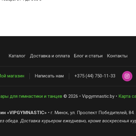
Каталог
Доставка и оплата
Блог и статьи
Контакты
ой магазин
Написать нам
+375 (44) 750-11-33
ары для гимнастики и танцев
© 2026 • Vipgymnastic.by •
Карта с
зин «VIPGYMNASTIC»
• г. Минск, ул. Проспект Победителей, 84.
 без обеда. Доставка курьером ежедневно, кроме воскресенья ку