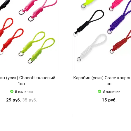
ин (усик) Chacott тканевый
Карабин (усик) Grace капро
1шт
шт
В наличии
В наличии
29 руб.
35 руб.
15 руб.